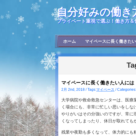
自分好みの働き
プライベート重視で選ぶ！働き方＆
ホーム
マイペースに長く働きたい
Ta
マイペースに長く働きたい人には
2月 2nd, 2018 / Tags:
マイペース
/ Categorie
大学病院や救命救急センターは、医療
く場合にも、非常に忙しい思いをしな
やりがいはその分強いのですが、常に
くなってしまったり、休日が取れても
残業や夜勤も多くなって、体力的にも