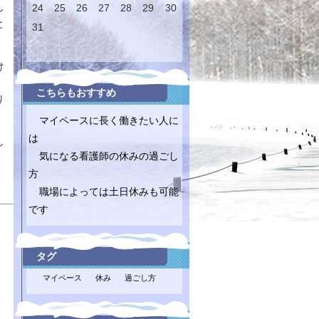
し
24
25
26
27
28
29
30
と
31
け
こちらもおすすめ
り
マイペースに長く働きたい人に
は
し
気になる看護師の休みの過ごし
方
職場によっては土日休みも可能
です
タグ
マイペース
休み
過ごし方