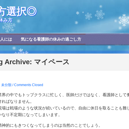
方選択◎
休み方
人には
気になる看護師の休みの過ごし方
g Archive:
マイペース
s: 未分類 /
Comments Closed
業界の中でもトップクラスに忙しく、医師だけではなく、看護師として
ければなりません。
現場は戦場のような状況が続いているので、自由に休日を取ることも難
かなり不定期になってしまいます。
精神的にもきつくなってしまうのは当然のことでしょう。